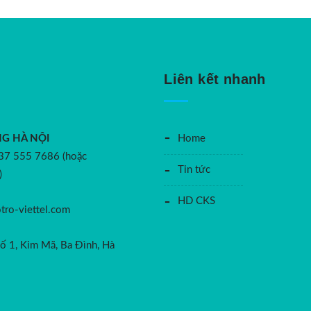
Liên kết nhanh
G HÀ NỘI
Home
37 555 7686 (hoặc
Tin tức
)
HD CKS
ro-viettel.com
Số 1, Kim Mã, Ba Đình, Hà