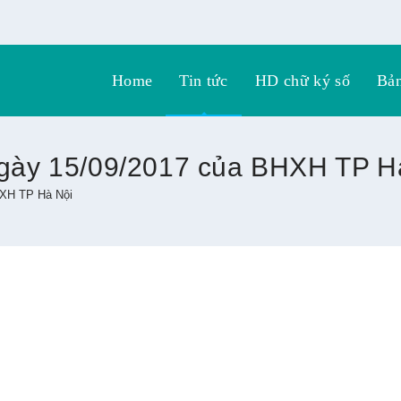
Home
Tin tức
HD chữ ký số
Bả
ày 15/09/2017 của BHXH TP H
XH TP Hà Nội