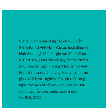
Viettel hiện là nhà cung cấp dịch vụ viễn
thông lớn tại Việt Nam, đầu tư, hoạt động và
kinh doanh tại 13 quốc gia trải dài từ Châu
Á, Châu Mỹ, Châu Phi với quy mô thị trường
270 triệu dân, gấp khoảng 3 lần dân số Việt
Nam. Bên cạnh viễn thông, Viettel còn tham
gia vào lĩnh vực nghiên cứu sản xuất công
nghệ cao và một số lĩnh vực khác như bưu
chính, xây lắp công trình, thương mại
và XNK, IDC.!