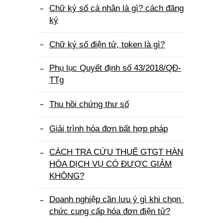
Chữ ký số cá nhân là gì? cách đăng
ký
Chữ ký số điện tử, token là gì?
Phụ lục Quyết định số 43/2018/QĐ-
TTg
Thu hồi chứng thư số
Giải trình hóa đơn bất hợp pháp
CÁCH TRA CỨU THUẾ GTGT HÀNG
HÓA DỊCH VỤ CÓ ĐƯỢC GIẢM
KHÔNG?
Doanh nghiệp cần lưu ý gì khi chọn Tổ
chức cung cấp hóa đơn điện tử?