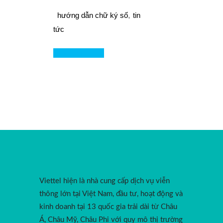
,
hướng dẫn chữ ký số
tin
tức
Read More
Viettel hiện là nhà cung cấp dịch vụ viễn
thông lớn tại Việt Nam, đầu tư, hoạt động và
kinh doanh tại 13 quốc gia trải dài từ Châu
Á, Châu Mỹ, Châu Phi với quy mô thị trường