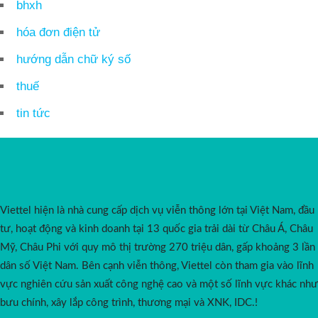
bhxh
hóa đơn điện tử
hướng dẫn chữ ký số
thuế
tin tức
Viettel hiện là nhà cung cấp dịch vụ viễn thông lớn tại Việt Nam, đầu
tư, hoạt động và kinh doanh tại 13 quốc gia trải dài từ Châu Á, Châu
Mỹ, Châu Phi với quy mô thị trường 270 triệu dân, gấp khoảng 3 lần
dân số Việt Nam. Bên cạnh viễn thông, Viettel còn tham gia vào lĩnh
vực nghiên cứu sản xuất công nghệ cao và một số lĩnh vực khác như
bưu chính, xây lắp công trình, thương mại và XNK, IDC.!