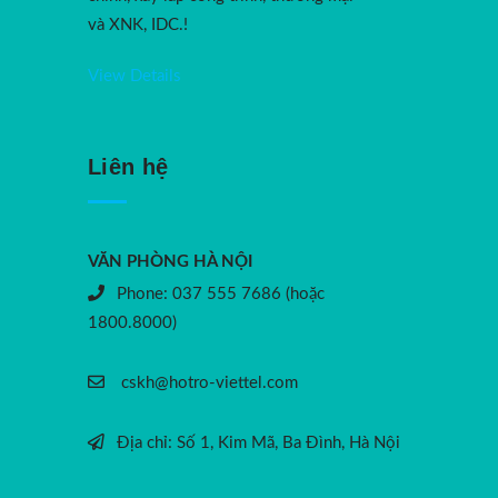
và XNK, IDC.!
View Details
Liên hệ
VĂN PHÒNG HÀ NỘI
Phone: 037 555 7686 (hoặc
1800.8000)
cskh@hotro-viettel.com
Địa chỉ: Số 1, Kim Mã, Ba Đình, Hà Nội