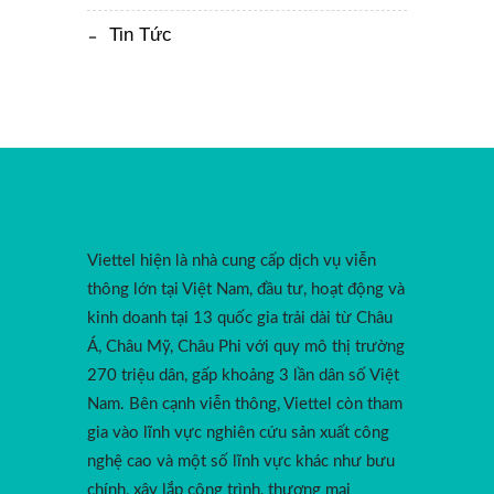
Tin Tức
Viettel hiện là nhà cung cấp dịch vụ viễn
thông lớn tại Việt Nam, đầu tư, hoạt động và
kinh doanh tại 13 quốc gia trải dài từ Châu
Á, Châu Mỹ, Châu Phi với quy mô thị trường
270 triệu dân, gấp khoảng 3 lần dân số Việt
Nam. Bên cạnh viễn thông, Viettel còn tham
gia vào lĩnh vực nghiên cứu sản xuất công
nghệ cao và một số lĩnh vực khác như bưu
chính, xây lắp công trình, thương mại